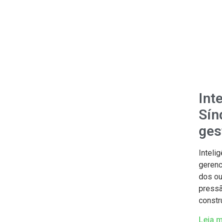
Int
Sín
ges
Inteli
gerenc
dos ou
pressã
constru
Leia m