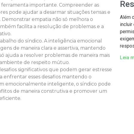
Res
a ferramenta importante. Compreender as
es pode ajudar a desarmar situações tensas e
Além d
. Demonstrar empatia não só melhora o
inclui
mbém facilita a resolução de problemas e a
permis
tivo.
exigem
balho do síndico. A inteligência emocional
respos
agens de maneira clara e assertiva, mantendo
 só ajuda a resolver problemas de maneira mais
Leia m
 ambiente de respeito mútuo.
safios significativos que podem gerar estresse
a a enfrentar esses desafios mantendo o
em emocionalmente inteligente, o síndico pode
nflitos de maneira construtiva e promover um
ficiente.