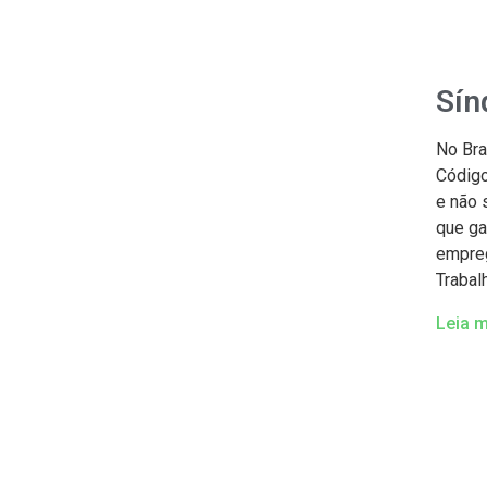
Sín
No Bra
Código
e não 
que ga
empreg
Trabal
Leia m